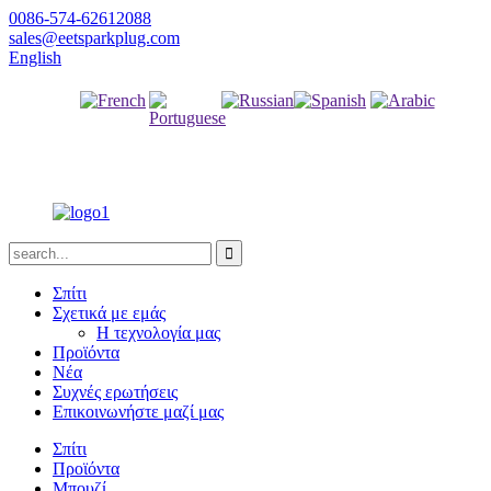
0086-574-62612088
sales@eetsparkplug.com
English
γαλλική
Ρωσική
Ισπανικά
αραβικός
Πορτογαλικά
γλώσσα
Σπίτι
Σχετικά με εμάς
Η τεχνολογία μας
Προϊόντα
Νέα
Συχνές ερωτήσεις
Επικοινωνήστε μαζί μας
Σπίτι
Προϊόντα
Μπουζί