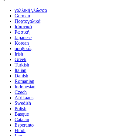
γαλλική γλώσσα
German
Πορτογαλικά
Ισπανικά
Ρωσική
Japanese
Korean
αραβικός
Irish
Greek
Turkish
Italian
Danish
Romanian
Indonesian
Czech
Afrikaans
Swedish
Polish
Basque
Catalan
Esperanto
Hindi
Lao